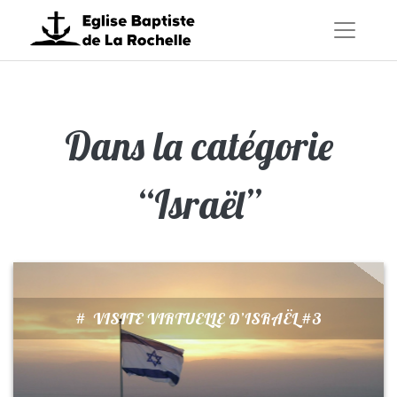
Dans la catégorie
“Israël”
#
VISITE VIRTUELLE D’ISRAËL #3